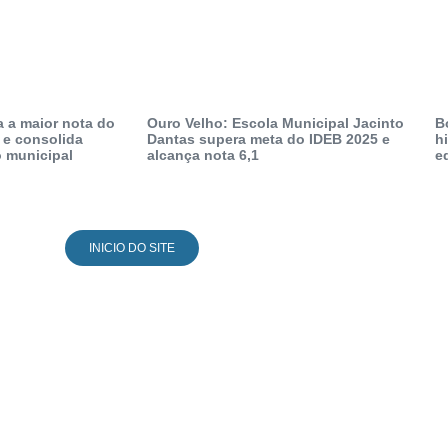
a a maior nota do
Ouro Velho: Escola Municipal Jacinto
B
 e consolida
Dantas supera meta do IDEB 2025 e
h
 municipal
alcança nota 6,1
e
INICIO DO SITE