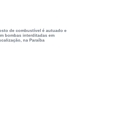
osto de combustível é autuado e
em bombas interditadas em
scalização, na Paraíba