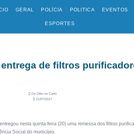
ÍCIO
GERAL
POLÍCIA
POLITICA
EVENTOS
ESPORTES
 entrega de filtros purificado
De Olho no Cariri
21/07/2017
tregou nesta quinta-feira (20) uma remessa dos filtros purific
ência Social do município.