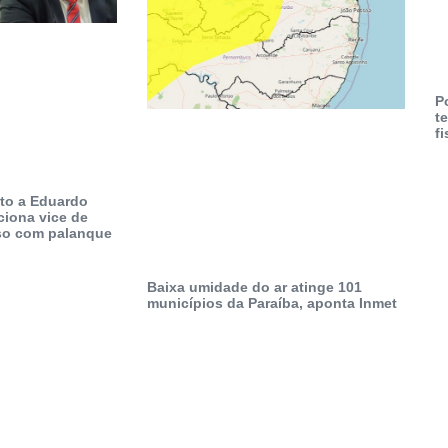
P
t
fi
to a Eduardo
ciona vice de
so com palanque
Baixa umidade do ar atinge 101
municípios da Paraíba, aponta Inmet