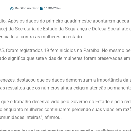
De Olho no Cariri
11/06/2026
dio. Após os dados do primeiro quadrimestre apontarem queda 
Nace) da Secretaria de Estado da Segurança e Defesa Social até
cia letal contra as mulheres no estado.
2025, foram registrados 19 feminicídios na Paraíba. No mesmo p
ado significa que sete vidas de mulheres foram preservadas e
enezes, destacou que os dados demonstram a importância da a
 mas ressaltou que os números ainda exigem atenção permanente
ue o trabalho desenvolvido pelo Governo do Estado e pela red
 enquanto mulheres continuarem perdendo suas vidas em razão
omunidades inteiras”, afirmou.