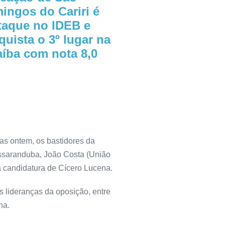
ingos do Cariri é
taque no IDEB e
quista o 3º lugar na
aíba com nota 8,0
das ontem, os bastidores da
Massaranduba, João Costa (União
à candidatura de Cícero Lucena.
s lideranças da oposição, entre
na.