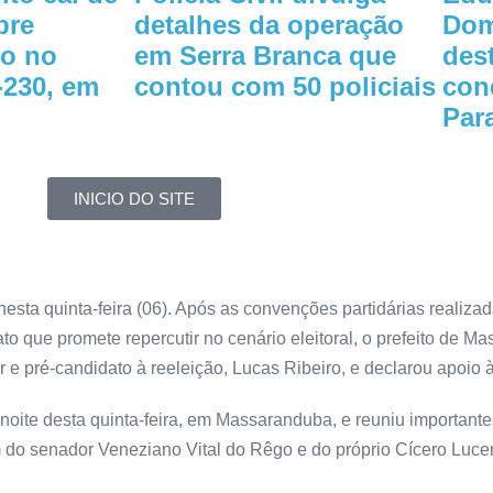
bre
detalhes da operação
Dom
o no
em Serra Branca que
des
-230, em
contou com 50 policiais
con
Par
INICIO DO SITE
sta quinta-feira (06). Após as convenções partidárias realiza
o que promete repercutir no cenário eleitoral, o prefeito de 
 e pré-candidato à reeleição, Lucas Ribeiro, e declarou apoio 
noite desta quinta-feira, em Massaranduba, e reuniu importante
do senador Veneziano Vital do Rêgo e do próprio Cícero Luce