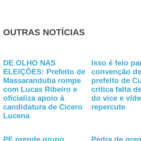
OUTRAS NOTÍCIAS
DE OLHO NAS
Isso é feio p
ELEIÇÕES: Prefeito de
convenção de
Massaranduba rompe
prefeito de C
com Lucas Ribeiro e
critica falta 
oficializa apoio à
do vice e víd
candidatura de Cicero
repercute
Lucena
PF prende grupo
Pedra de gran