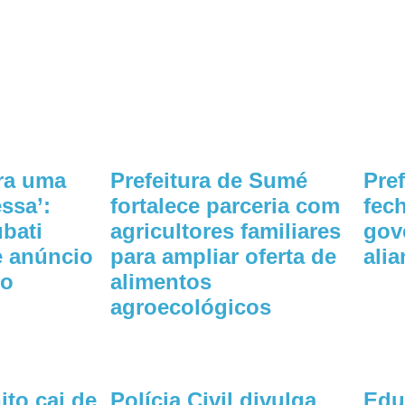
ara uma
Prefeitura de Sumé
Pre
ssa’:
fortalece parceria com
fec
ubati
agricultores familiares
gov
de anúncio
para ampliar oferta de
ali
eo
alimentos
agroecológicos
ito cai de
Polícia Civil divulga
Edu