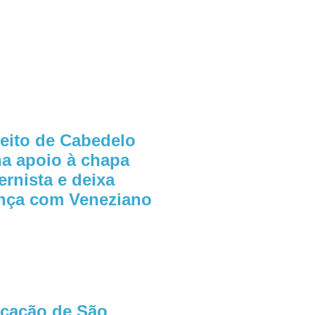
feito de Cabedelo
ha apoio à chapa
ernista e deixa
ança com Veneziano
cação de São