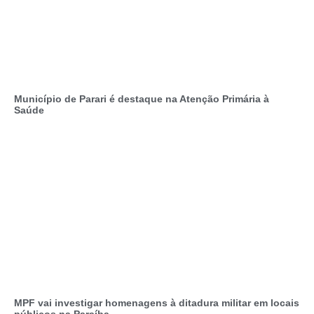
Município de Parari é destaque na Atenção Primária à
Saúde
MPF vai investigar homenagens à ditadura militar em locais
públicos na Paraíba