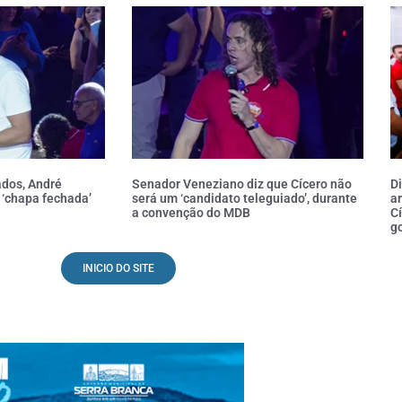
ados, André
Senador Veneziano diz que Cícero não
D
 ‘chapa fechada’
será um ‘candidato teleguiado’, durante
ar
a convenção do MDB
Cí
g
INICIO DO SITE