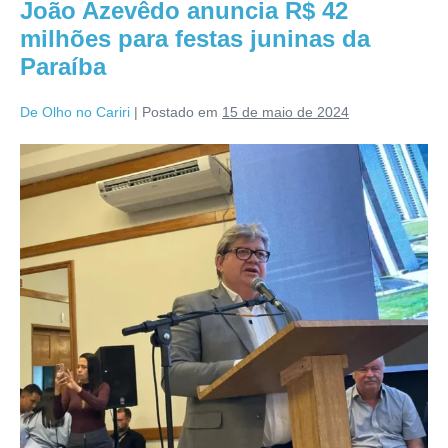
João Azevêdo anuncia R$ 42
milhões para festas juninas da
Paraíba
De Olho no Cariri
|
Postado em
15 de maio de 2024