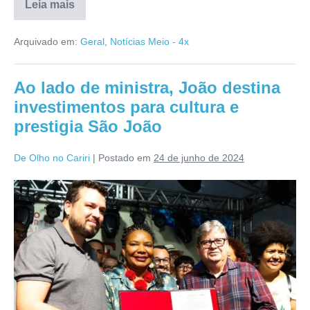
Leia mais
Arquivado em:
Geral
,
Notícias Meio - 4x
Ao lado de ministra, João destina
investimentos para cultura e
prestigia São João
De Olho no Cariri
|
Postado em
24 de junho de 2024