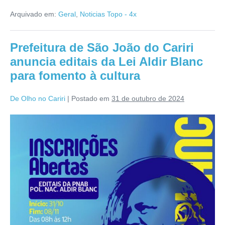
Arquivado em:
Geral
,
Noticias Topo - 4x
Prefeitura de São João do Cariri
anuncia editais da Lei Aldir Blanc
para fomento à cultura
De Olho no Cariri
|
Postado em
31 de outubro de 2024