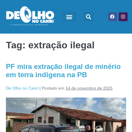
Tag:
extração ilegal
PF mira extração ilegal de minério
em terra indígena na PB
De Olho no Cariri
|
Postado em
14 de novembro de 2025