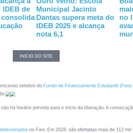
alcança a
Ouro Velho: Escola
Boa
o IDEB de
Municipal Jacinto
maio
e consolida
Dantas supera meta do
no 
ucação
IDEB 2025 e alcança
ava
nota 6,1
mun
INICIO DO SITE
processo seletivo do
Fundo de Financiamento Estudantil (Fies)
ão.
 não há horário previsto para o início da liberação. A convocaçã
é-selecionados
no Fies. Em 2026, são ofertadas mais de 112 mil 