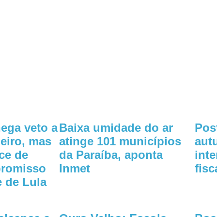
ega veto a
Baixa umidade do ar
Pos
eiro, mas
atinge 101 municípios
aut
ce de
da Paraíba, aponta
int
promisso
Inmet
fisc
 de Lula