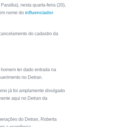
raíba), nesta quarta-feira (20),
lo em nome do
influenciador
 cancelamento do cadastro da
 o homem ter dado entrada na
querimento no Detran.
Como já foi amplamente divulgado
mente aqui no Detran da
operações do Detran, Roberta
bre a ocorrência.