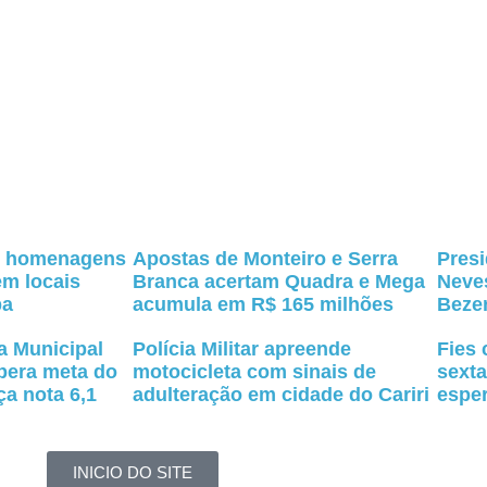
ar homenagens
Apostas de Monteiro e Serra
Pres
em locais
Branca acertam Quadra e Mega
Neves
ba
acumula em R$ 165 milhões
Bezer
a Municipal
Polícia Militar apreende
Fies
pera meta do
motocicleta com sinais de
sexta
ça nota 6,1
adulteração em cidade do Cariri
espe
INICIO DO SITE