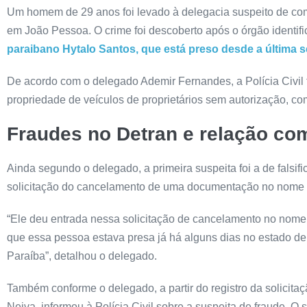
Um homem de 29 anos foi levado à delegacia suspeito de come
em João Pessoa. O crime foi descoberto após o órgão identif
paraibano Hytalo Santos, que está preso desde a última se
De acordo com o delegado Ademir Fernandes, a Polícia Civil 
propriedade de veículos de proprietários sem autorização, com
Fraudes no Detran e relação co
Ainda segundo o delegado, a primeira suspeita foi a de falsif
solicitação do cancelamento de uma documentação no nome de
“Ele deu entrada nessa solicitação de cancelamento no nome 
que essa pessoa estava presa já há alguns dias no estado de
Paraíba”, detalhou o delegado.
Também conforme o delegado, a partir do registro da solicit
Neiva, informou à Polícia Civil sobre a suspeita de fraude. O 