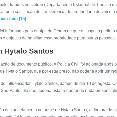
ter fraudes no Detran (Departamento Estadual de Trânsito da Pa
icar uma solicitação de transferência de propriedade de veícu
xta-feira (15)
.
foi informada pela equipe do Detran de que o suspeito pediu o
 o objetivo de habilitar essa propriedade para outras pessoas.
m Hytalo Santos
icação de documento público. A Polícia Civil foi acionada após
 Hytalo Santos, que por estar preso, não poderia abrir um re
do influenciador Hytalo Santos, datado do dia 18 de agosto. 
 São Paulo, ela não poderia estar requerendo nada presencial
ação de cancelamento no nome de Hytalo Santos, a diretora de 
suspeito foi levado à delegacia para prestar esclarecimentos so