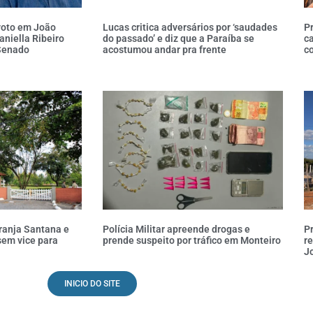
voto em João
Lucas critica adversários por ‘saudades
Pr
aniella Ribeiro
do passado’ e diz que a Paraíba se
c
Senado
acostumou andar pra frente
co
ranja Santana e
Polícia Militar apreende drogas e
P
sem vice para
prende suspeito por tráfico em Monteiro
re
Jo
INICIO DO SITE