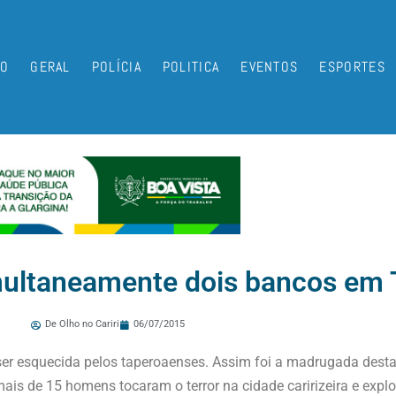
IO
GERAL
POLÍCIA
POLITICA
EVENTOS
ESPORTES
multaneamente dois bancos em
De Olho no Cariri
06/07/2015
er esquecida pelos taperoaenses. Assim foi a madrugada desta 
is de 15 homens tocaram o terror na cidade caririzeira e explo