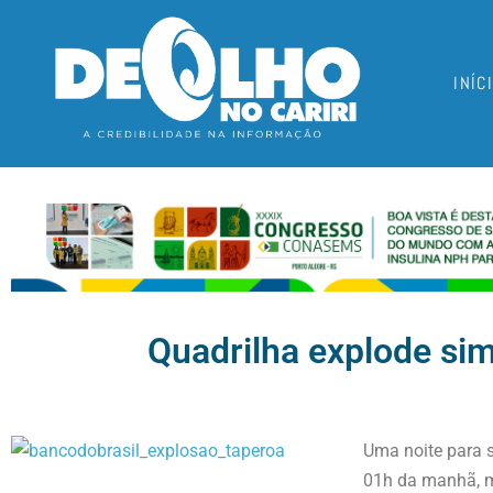
INÍC
Quadrilha explode si
Uma noite para s
01h da manhã, ma