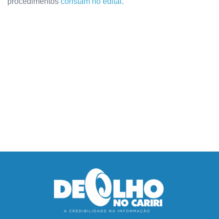
procedimentos
constam no edital
.