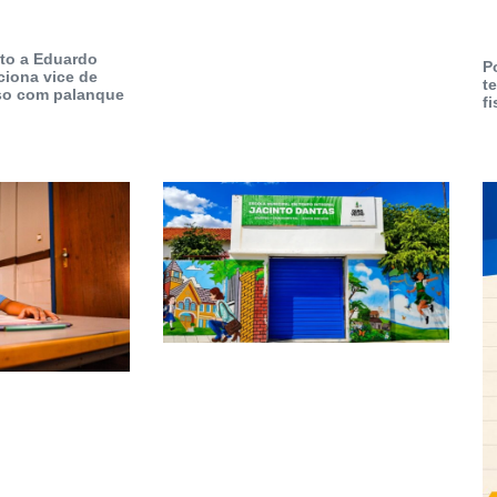
to a Eduardo
P
ciona vice de
t
so com palanque
fi