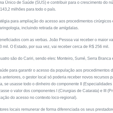
ema Único de Saúde (SUS) e contribuir para o crescimento do nú
143,2 milhões para todo o país.
ratégia para ampliação do acesso aos procedimentos cirúrgicos
aringologia, incluindo retirada de amígdalas.
eneficiados com as verbas. João Pessoa vai receber o maior va
il. O Estado, por sua vez, vai receber cerca de R$ 256 mil.
uatro são do Cariri, sendo eles: Monteiro, Sumé, Serra Branca 
Saúde para garantir o acesso da população aos procedimentos d
anteriores, o gestor local só poderia receber novos recursos pa
, se usasse todo o dinheiro do componente II (Especialidades e
zasse o valor dos componentes I (Cirurgias de Catarata) e III (
ação do acesso no contexto loco-regional).
stores locais remunerar de forma diferenciada os seus prestador