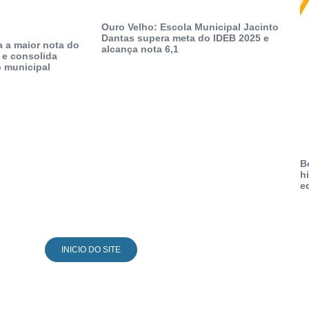
Ouro Velho: Escola Municipal Jacinto
Dantas supera meta do IDEB 2025 e
a a maior nota do
alcança nota 6,1
 e consolida
 municipal
B
h
e
INICIO DO SITE