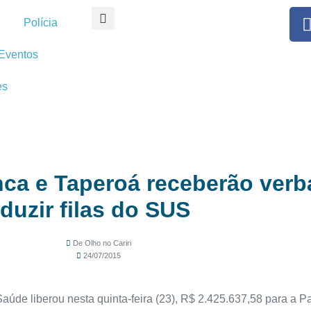
Polícia
Eventos
es
nca e Taperoá receberão ver
eduzir filas do SUS
De Olho no Cariri
24/07/2015
Saúde liberou nesta quinta-feira (23), R$ 2.425.637,58 para a P