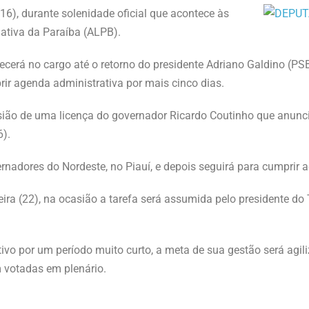
6), durante solenidade oficial que acontece às
lativa da Paraíba (ALPB).
ecerá no cargo até o retorno do presidente Adriano Galdino (P
prir agenda administrativa por mais cinco dias.
ião de uma licença do governador Ricardo Coutinho que anun
6).
rnadores do Nordeste, no Piauí, e depois seguirá para cumprir 
ra (22), na ocasião a tarefa será assumida pelo presidente do 
ivo por um período muito curto, a meta de sua gestão será agil
m votadas em plenário.