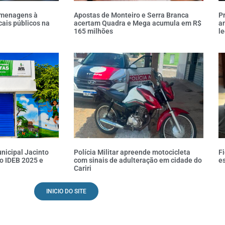
omenagens à
Apostas de Monteiro e Serra Branca
P
cais públicos na
acertam Quadra e Mega acumula em R$
an
165 milhões
l
nicipal Jacinto
Polícia Militar apreende motocicleta
Fi
o IDEB 2025 e
com sinais de adulteração em cidade do
es
Cariri
INICIO DO SITE