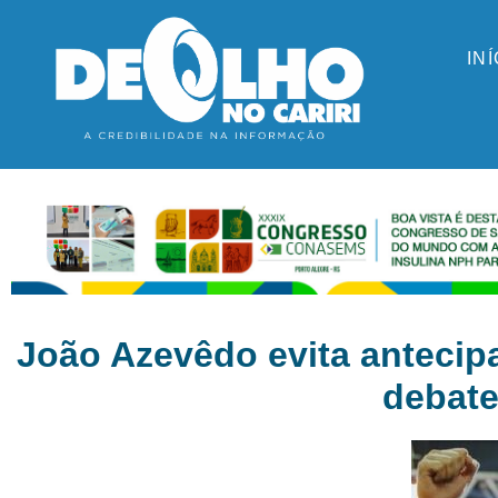
IN
João Azevêdo evita antecipa
debat