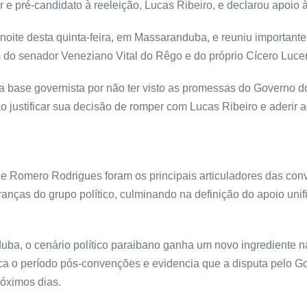
 e pré-candidato à reeleição, Lucas Ribeiro, e declarou apoio 
noite desta quinta-feira, em Massaranduba, e reuniu importante
do senador Veneziano Vital do Rêgo e do próprio Cícero Luce
 a base governista por não ter visto as promessas do Governo 
justificar sua decisão de romper com Lucas Ribeiro e aderir ao
Romero Rodrigues foram os principais articuladores das conve
ranças do grupo político, culminando na definição do apoio uni
, o cenário político paraibano ganha um novo ingrediente na c
ca o período pós-convenções e evidencia que a disputa pelo G
óximos dias.