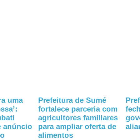
ara uma
Prefeitura de Sumé
Pre
ssa’:
fortalece parceria com
fec
ubati
agricultores familiares
gov
de anúncio
para ampliar oferta de
ali
eo
alimentos