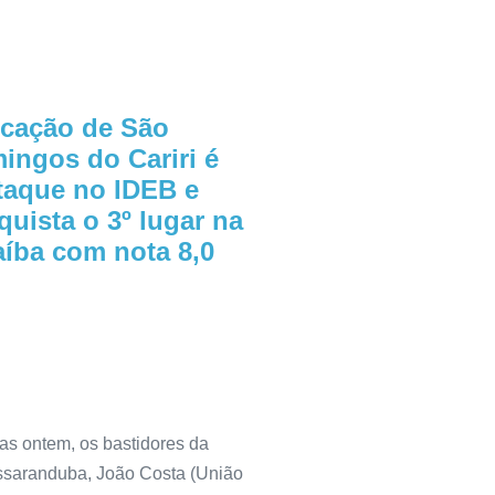
cação de São
ingos do Cariri é
taque no IDEB e
quista o 3º lugar na
aíba com nota 8,0
das ontem, os bastidores da
Massaranduba, João Costa (União