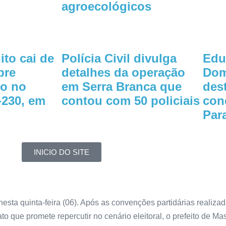
agroecológicos
ito cai de
Polícia Civil divulga
Edu
bre
detalhes da operação
Dom
o no
em Serra Branca que
des
-230, em
contou com 50 policiais
con
Par
INICIO DO SITE
sta quinta-feira (06). Após as convenções partidárias realiza
o que promete repercutir no cenário eleitoral, o prefeito de 