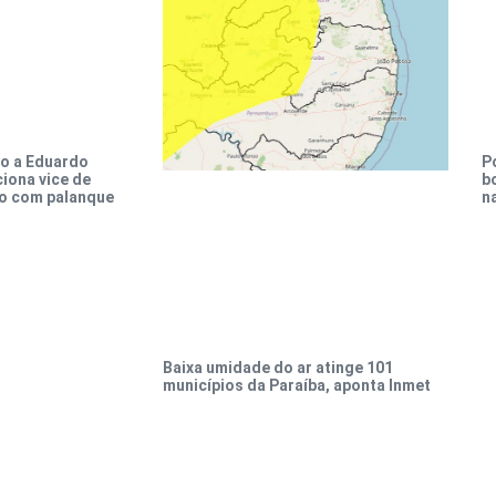
o a Eduardo
P
iona vice de
b
o com palanque
n
Baixa umidade do ar atinge 101
municípios da Paraíba, aponta Inmet