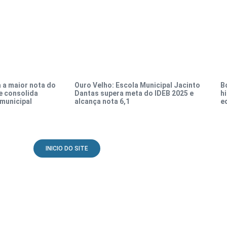
 a maior nota do
Ouro Velho: Escola Municipal Jacinto
B
 e consolida
Dantas supera meta do IDEB 2025 e
h
municipal
alcança nota 6,1
e
INICIO DO SITE