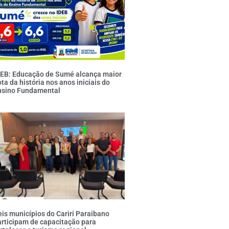
DEB: Educação de Sumé alcança maior
ta da história nos anos iniciais do
nsino Fundamental
is municípios do Cariri Paraibano
rticipam de capacitação para