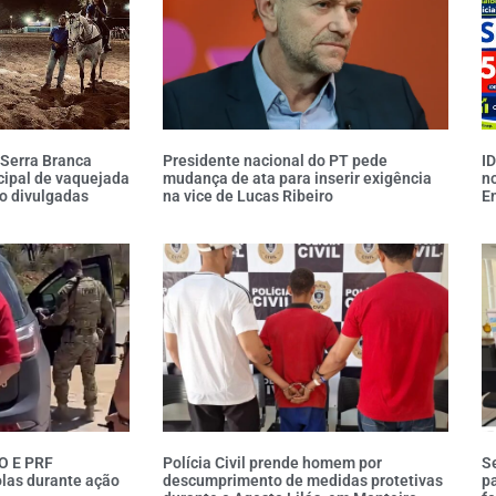
 Serra Branca
Presidente nacional do PT pede
I
cipal de vaquejada
mudança de ata para inserir exigência
no
o divulgadas
na vice de Lucas Ribeiro
E
O E PRF
Polícia Civil prende homem por
Se
las durante ação
descumprimento de medidas protetivas
pa