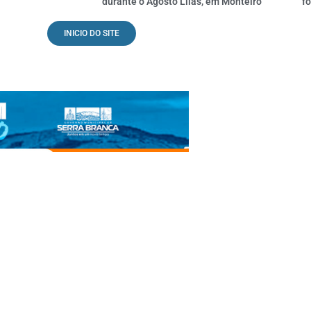
durante o Agosto Lilás, em Monteiro
fo
INICIO DO SITE