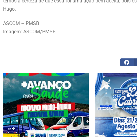
temos a certeza de que essa foi uma ação bem aceita, pois es
Hugo.
ASCOM – PMSB
Imagem: ASCOM/PMSB