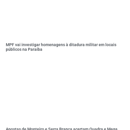
MPF vai investigar homenagens à ditadura militar em locais
públicos na Paraíba
Apostas de Monteiro e Serra Branca acertam Quadra e Mega