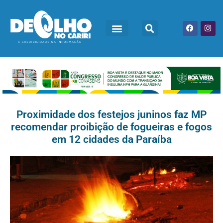
Proximidade dos festejos juninos faz MP
recomendar proibição de fogueiras e fogos
em 12 cidades da Paraíba