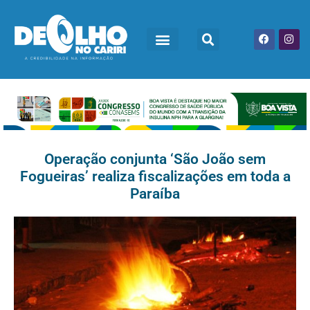
Operação conjunta ‘São João sem
Fogueiras’ realiza fiscalizações em toda a
Paraíba