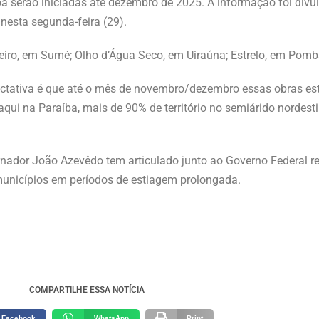
ba serão iniciadas até dezembro de 2025. A informação foi divu
 nesta segunda-feira (29).
iro, em Sumé; Olho d’Água Seco, em Uiraúna; Estrelo, em Pomba
pectativa é que até o mês de novembro/dezembro essas obras es
ui na Paraíba, mais de 90% de território no semiárido nordesti
ernador João Azevêdo tem articulado junto ao Governo Federal 
unicípios em períodos de estiagem prolongada.
COMPARTILHE ESSA NOTÍCIA
Facebook
WhatsApp
Print