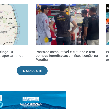
atinge 101
Posto de combustível é autuado e tem
Po
, aponta Inmet
bombas interditadas em fiscalização, na
e
Paraíba
e
INICIO DO SITE