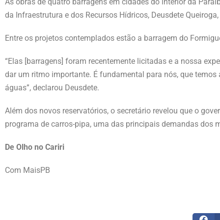
As obras de quatro barragens em cidades do interior da Paraí
da Infraestrutura e dos Recursos Hídricos, Deusdete Queiroga,
Entre os projetos contemplados estão a barragem do Formigue
“Elas [barragens] foram recentemente licitadas e a nossa ex
dar um ritmo importante. É fundamental para nós, que temos aq
águas”, declarou Deusdete.
Além dos novos reservatórios, o secretário revelou que o gov
programa de carros-pipa, uma das principais demandas dos m
De Olho no Cariri
Com MaisPB