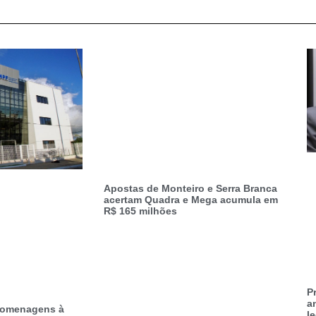
Apostas de Monteiro e Serra Branca
acertam Quadra e Mega acumula em
R$ 165 milhões
P
a
 homenagens à
l