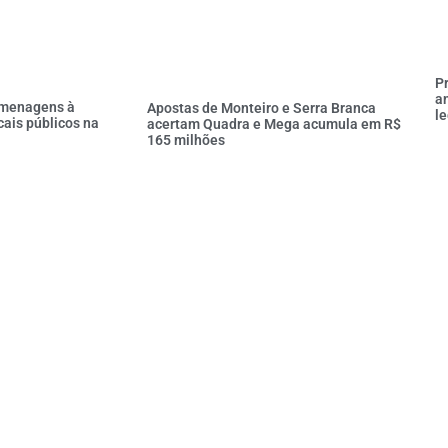
P
an
omenagens à
Apostas de Monteiro e Serra Branca
l
cais públicos na
acertam Quadra e Mega acumula em R$
165 milhões