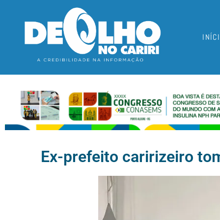
INÍC
Ex-prefeito caririzeiro 