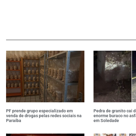
PF prende grupo especializado em
Pedra de granito cai 
venda de drogas pelas redes sociais na
enorme buraco no asf
Paraíba
em Soledade