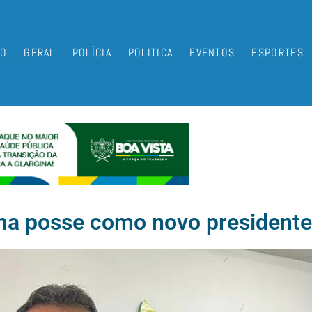
IO
GERAL
POLÍCIA
POLITICA
EVENTOS
ESPORTES
toma posse como novo president