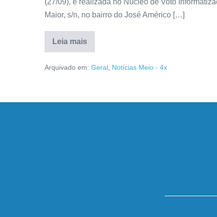
(27/09), é realizada no Núcleo de Voto Informatiz
Maior, s/n, no bairro do José Américo […]
Leia mais
Arquivado em:
Geral
,
Notícias Meio - 4x