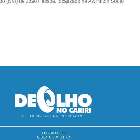
ado (NVI) de João Pessoa, localizado na Av. Hilton Souto
EDITOR CHEFE
ALBERTO SCHELITON