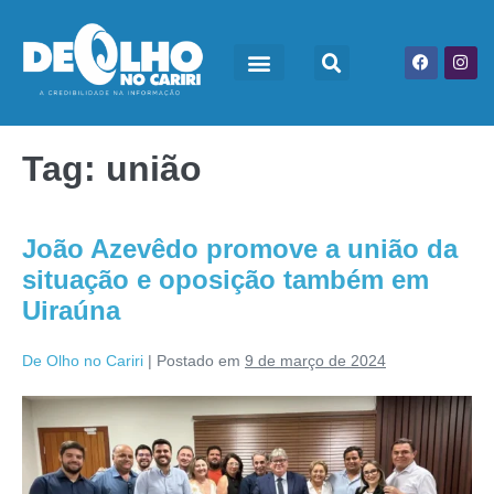
Tag:
união
João Azevêdo promove a união da
situação e oposição também em
Uiraúna
De Olho no Cariri
|
Postado em
9 de março de 2024