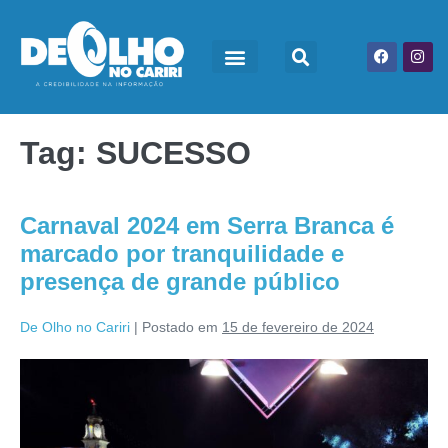
Tag:
SUCESSO
Carnaval 2024 em Serra Branca é
marcado por tranquilidade e
presença de grande público
De Olho no Cariri
|
Postado em
15 de fevereiro de 2024