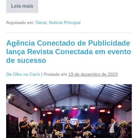
Leia mais
Arquivado em:
Geral
,
Notícia Principal
Agência Conectado de Publicidade
lança Revista Conectada em evento
de sucesso
De Olho no Cariri
|
Postado em
19 de dezembro de 2023