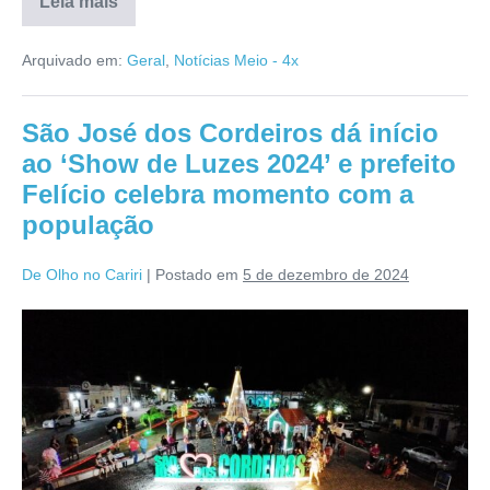
Leia mais
Arquivado em:
Geral
,
Notícias Meio - 4x
São José dos Cordeiros dá início
ao ‘Show de Luzes 2024’ e prefeito
Felício celebra momento com a
população
De Olho no Cariri
|
Postado em
5 de dezembro de 2024