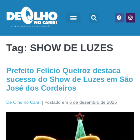
Tag:
SHOW DE LUZES
Prefeito Felício Queiroz destaca
sucesso do Show de Luzes em São
José dos Cordeiros
De Olho no Cariri
|
Postado em
6 de dezembro de 2025