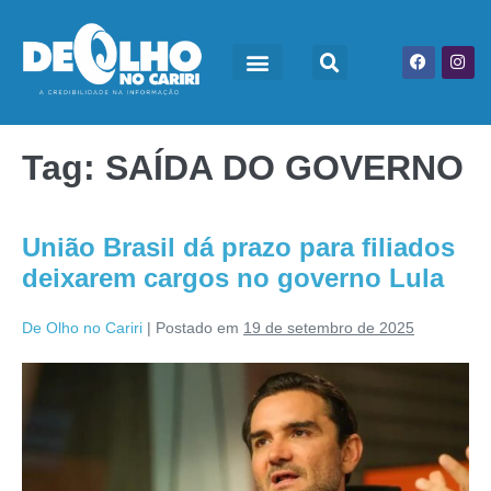
Tag:
SAÍDA DO GOVERNO
União Brasil dá prazo para filiados
deixarem cargos no governo Lula
De Olho no Cariri
|
Postado em
19 de setembro de 2025