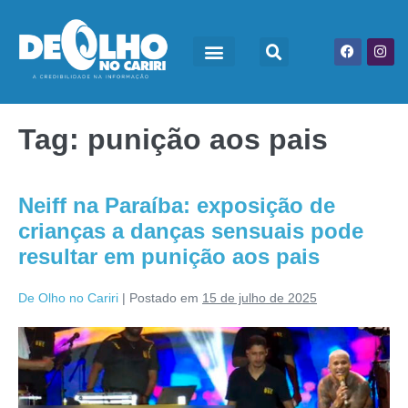
Tag:
punição aos pais
Neiff na Paraíba: exposição de
crianças a danças sensuais pode
resultar em punição aos pais
De Olho no Cariri
|
Postado em
15 de julho de 2025