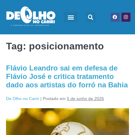
Tag:
posicionamento
Flávio Leandro sai em defesa de
Flávio José e critica tratamento
dado aos artistas do forró na Bahia
De Olho no Cariri
|
Postado em
5 de junho de 2026