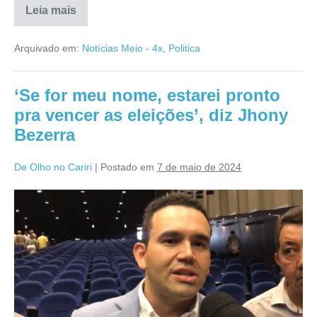
Leia mais
Arquivado em:
Notícias Meio - 4x
,
Politica
‘Se for meu nome, estarei pronto
pra vencer as eleições’, diz Jhony
Bezerra
De Olho no Cariri
|
Postado em
7 de maio de 2024