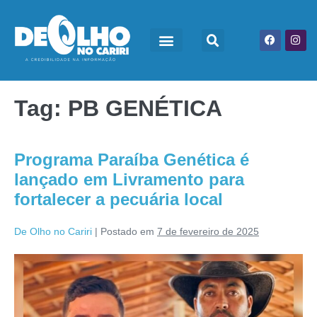
Tag:
PB GENÉTICA
Programa Paraíba Genética é
lançado em Livramento para
fortalecer a pecuária local
De Olho no Cariri
|
Postado em
7 de fevereiro de 2025