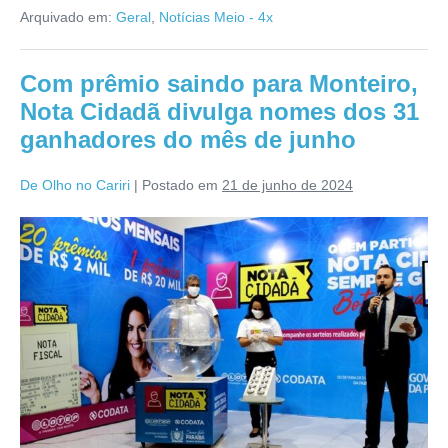
Arquivado em:
Geral
,
Notícias Meio - 4x
Com prêmio saindo para Monteiro,
Nota Cidadã divulga nomes dos 31
ganhadores do mês de junho
De Olho no Cariri
|
Postado em
21 de junho de 2024