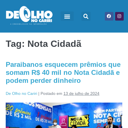
Tag:
Nota Cidadã
Paraibanos esquecem prêmios que
somam R$ 40 mil no Nota Cidadã e
podem perder dinheiro
De Olho no Cariri
|
Postado em
13 de julho de 2024