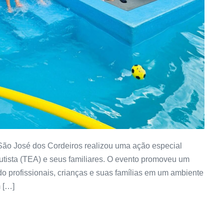
e São José dos Cordeiros realizou uma ação especial
utista (TEA) e seus familiares. O evento promoveu um
do profissionais, crianças e suas famílias em um ambiente
 […]