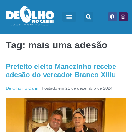
Tag:
mais uma adesão
Prefeito eleito Manezinho recebe
adesão do vereador Branco Xiliu
De Olho no Cariri
|
Postado em
21 de dezembro de 2024