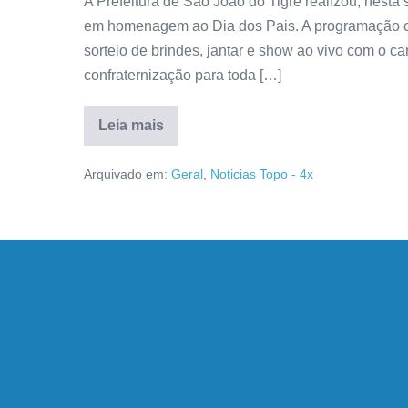
A Prefeitura de São João do Tigre realizou, nesta 
em homenagem ao Dia dos Pais. A programação co
sorteio de brindes, jantar e show ao vivo com o c
confraternização para toda […]
Leia mais
Arquivado em:
Geral
,
Noticias Topo - 4x