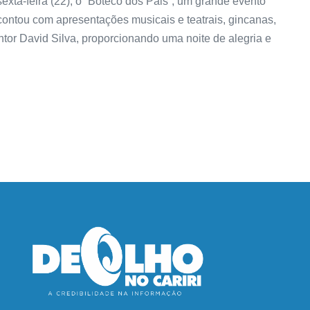
sexta-feira (22), o “Boteco dos Pais”, um grande evento
ntou com apresentações musicais e teatrais, gincanas,
antor David Silva, proporcionando uma noite de alegria e