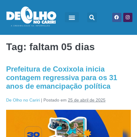
Tag:
faltam 05 dias
Prefeitura de Coxixola inicia
contagem regressiva para os 31
anos de emancipação política
De Olho no Cariri
|
Postado em
25 de abril de 2025