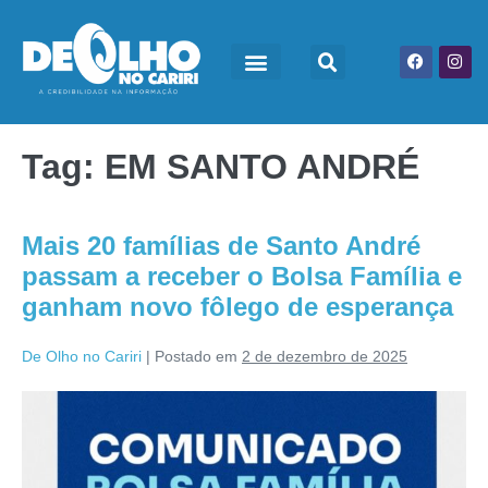
Tag:
EM SANTO ANDRÉ
Mais 20 famílias de Santo André
passam a receber o Bolsa Família e
ganham novo fôlego de esperança
De Olho no Cariri
|
Postado em
2 de dezembro de 2025