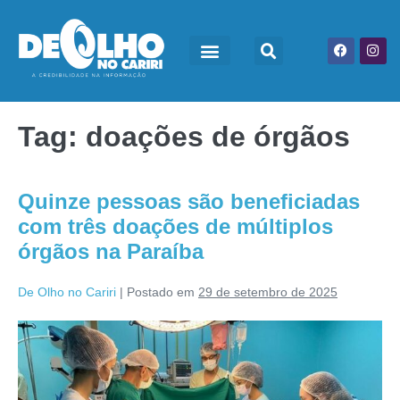
Tag:
doações de órgãos
Quinze pessoas são beneficiadas
com três doações de múltiplos
órgãos na Paraíba
De Olho no Cariri
|
Postado em
29 de setembro de 2025