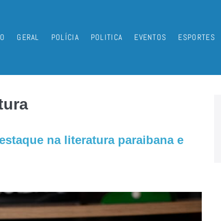
IO
GERAL
POLÍCIA
POLITICA
EVENTOS
ESPORTES
tura
estaque na literatura paraibana e