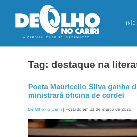
INÍC
Tag:
destaque na litera
Poeta Mauricelio Silva ganha d
ministrará oficina de cordel
De Olho no Cariri
|
Postado em
11 de março de 2025