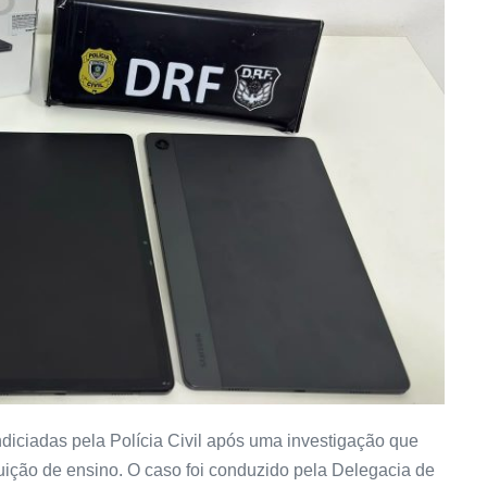
diciadas pela Polícia Civil após uma investigação que
tuição de ensino. O caso foi conduzido pela Delegacia de