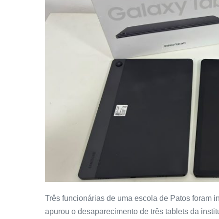
Três funcionárias de uma escola de Patos foram in
apurou o desaparecimento de três tablets da insti