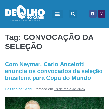
Tag:
CONVOCAÇÃO DA
SELEÇÃO
Com Neymar, Carlo Ancelotti
anuncia os convocados da seleção
brasileira para Copa do Mundo
De Olho no Cariri
|
Postado em
18 de maio de 2026