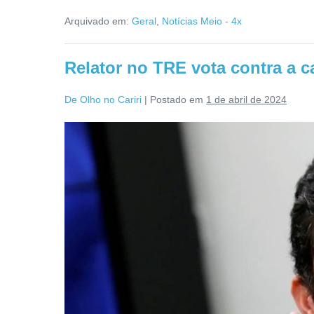
Arquivado em:
Geral
,
Notícias Meio - 4x
Relator no TRE vota contra a 
De Olho no Cariri
|
Postado em
1 de abril de 2024