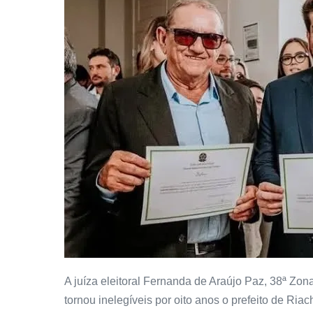
A juíza eleitoral Fernanda de Araújo Paz, 38ª Zo
tornou inelegíveis por oito anos o prefeito de Riac