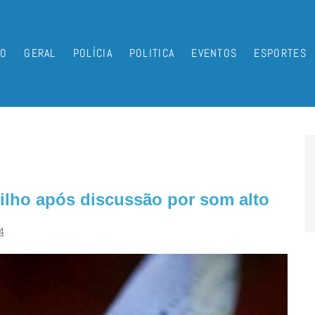
IO
GERAL
POLÍCIA
POLITICA
EVENTOS
ESPORTES
ilho após discussão por som alto
4