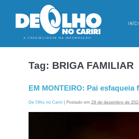
INÍC
Tag:
BRIGA FAMILIAR
EM MONTEIRO: Pai esfaqueia f
De Olho no Cariri
|
Postado em
28 de dezembro de 202