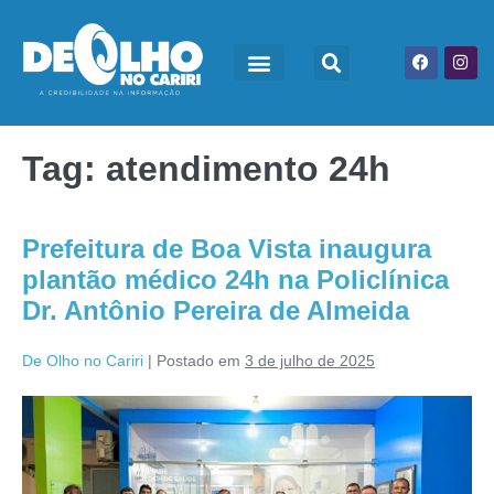
Tag:
atendimento 24h
Prefeitura de Boa Vista inaugura
plantão médico 24h na Policlínica
Dr. Antônio Pereira de Almeida
De Olho no Cariri
|
Postado em
3 de julho de 2025