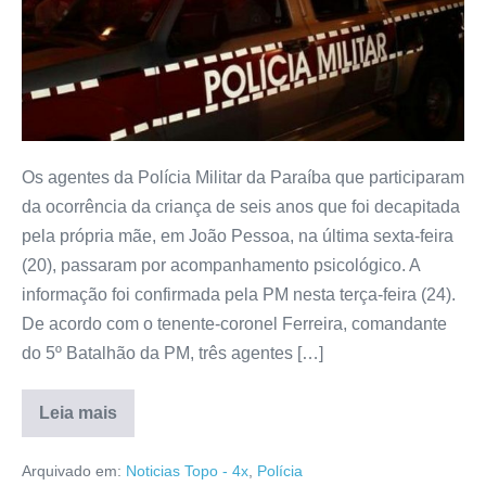
Os agentes da Polícia Militar da Paraíba que participaram
da ocorrência da criança de seis anos que foi decapitada
pela própria mãe, em João Pessoa, na última sexta-feira
(20), passaram por acompanhamento psicológico. A
informação foi confirmada pela PM nesta terça-feira (24).
De acordo com o tenente-coronel Ferreira, comandante
do 5º Batalhão da PM, três agentes […]
Leia mais
Arquivado em:
Noticias Topo - 4x
,
Polícia