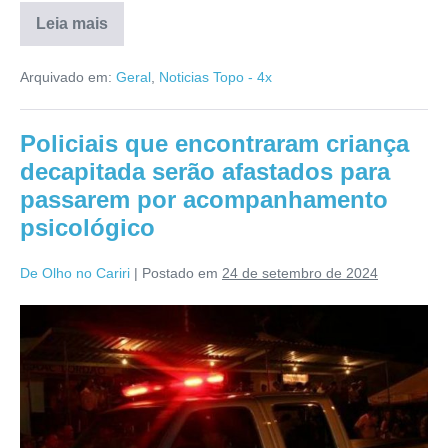
Leia mais
Arquivado em:
Geral
,
Noticias Topo - 4x
Policiais que encontraram criança
decapitada serão afastados para
passarem por acompanhamento
psicológico
De Olho no Cariri
|
Postado em
24 de setembro de 2024