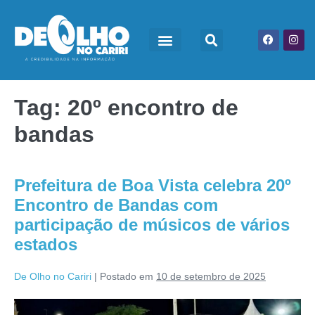
Tag:
20º encontro de
bandas
Prefeitura de Boa Vista celebra 20º
Encontro de Bandas com
participação de músicos de vários
estados
De Olho no Cariri
|
Postado em
10 de setembro de 2025