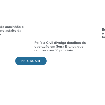
i de caminhão e
E
no asfalto da
é
e
l
Polícia Civil divulga detalhes da
operação em Serra Branca que
contou com 50 policiais
INICIO DO SITE