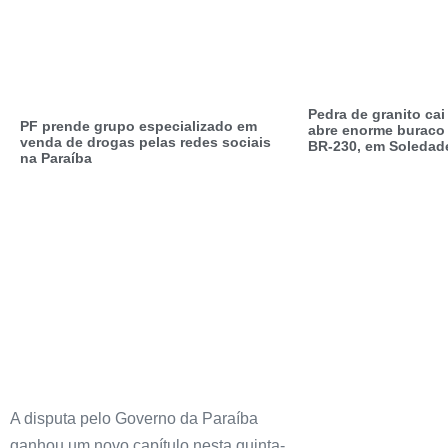
Pedra de granito ca
PF prende grupo especializado em
abre enorme buraco 
venda de drogas pelas redes sociais
BR-230, em Soledad
na Paraíba
A disputa pelo Governo da Paraíba
ganhou um novo capítulo nesta quinta-