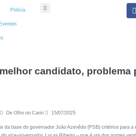
Polícia
Eventos
es
 melhor candidato, problema 
De Olho no Cariri
15/07/2025
rar da base do governador João Azevêdo (PSB) critérios para a
o do vice-governador, Lucas Ribeiro – que é um dos nomes venti