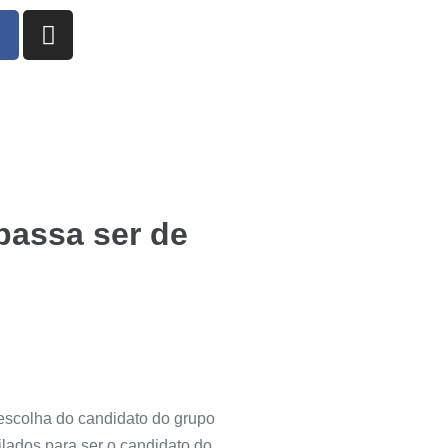
passa ser de
 escolha do candidato do grupo
lados para ser o candidato do