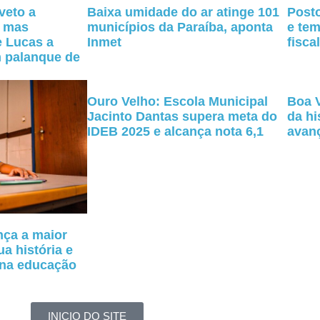
veto a
Baixa umidade do ar atinge 101
Posto
, mas
municípios da Paraíba, aponta
e te
e Lucas a
Inmet
fisca
 palanque de
Ouro Velho: Escola Municipal
Boa V
Jacinto Dantas supera meta do
da hi
IDEB 2025 e alcança nota 6,1
avan
nça a maior
a história e
 na educação
INICIO DO SITE