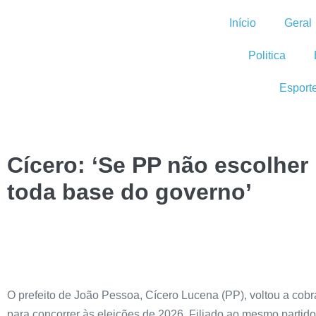
Início
Geral
Politica
Esport
Cícero: ‘Se PP não escolher
toda base do governo’
O prefeito de João Pessoa, Cícero Lucena (PP), voltou a cob
para concorrer às eleições de 2026. Filiado ao mesmo partid