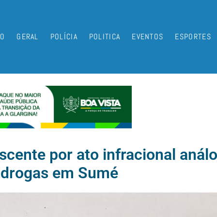
IO
GERAL
POLÍCIA
POLITICA
EVENTOS
ESPORTES
scente por ato infracional análo
drogas em Sumé