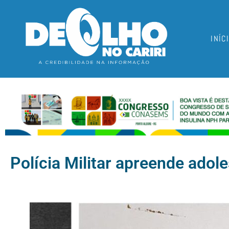
INÍC
Polícia Militar apreende adole